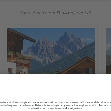
Sono stati trovati 31 alloggi per Lei.
Glinzhof
CIN +