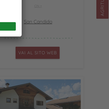
AGRITURISMI
CIN +
San Candido
VAI AL SITO WEB