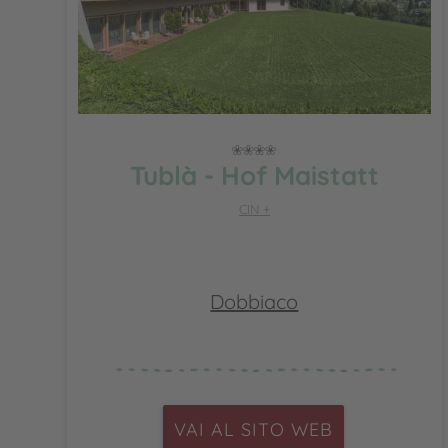
Tublà - Hof Maistatt
CIN +
Dobbiaco
VAI AL SITO WEB