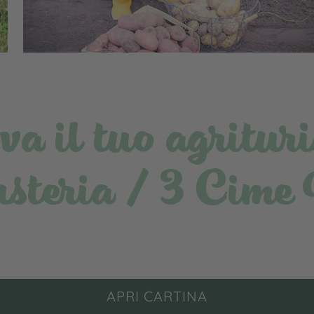
va il tuo agritur
steria / 3 Cime
APRI CARTINA