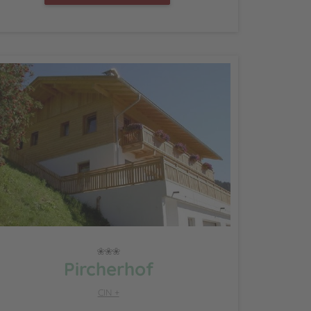
Pircherhof
CIN +