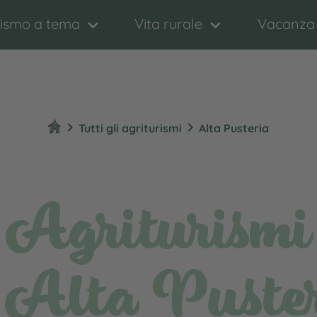
rismo a tema
Vita rurale
Vacanza
chevron_right
chevron_right
Tutti gli agriturismi
Alta Pusteria
Agriturismi
 Alta Puste