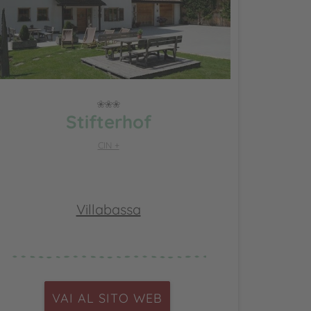
Stifterhof
CIN +
Villabassa
VAI AL SITO WEB