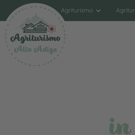
Agriturismo
Agritu
in