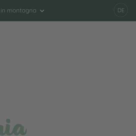
 in montagna
DE
ria