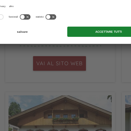
San Candido
VAI AL SITO WEB