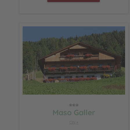
Maso Galler
CIN +