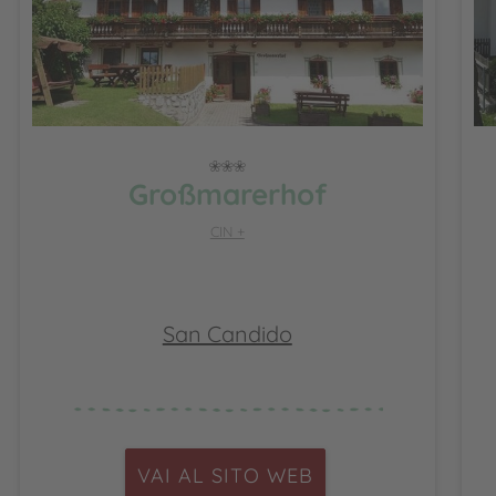
Großmarerhof
CIN +
San Candido
VAI AL SITO WEB