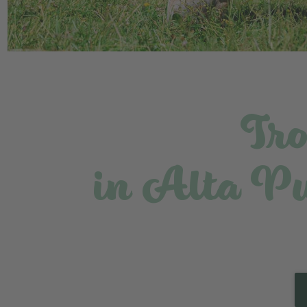
Tro
in Alta Pu