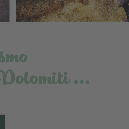
ismo
 Dolomiti …