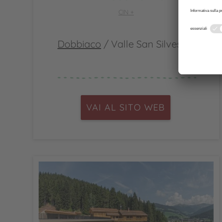
CIN +
Dobbiaco
/ Valle San Silvestro
VAI AL SITO WEB