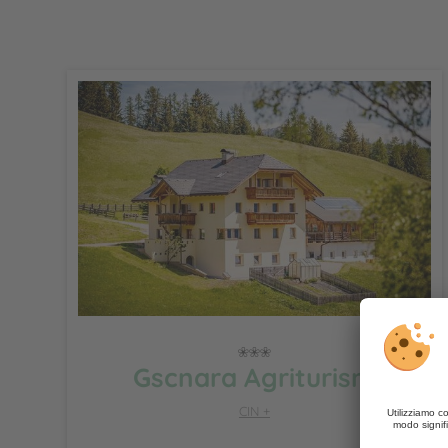
Gscnara Agriturism
CIN +