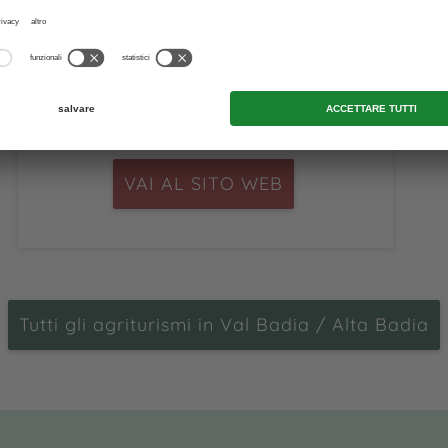
S. Martino in Badia
/
Antermoia
VAI AL SITO WEB
Tutti gli agriturismi in Val Badia / Alta Badia