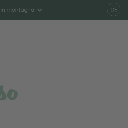
 in montagna
DE
so