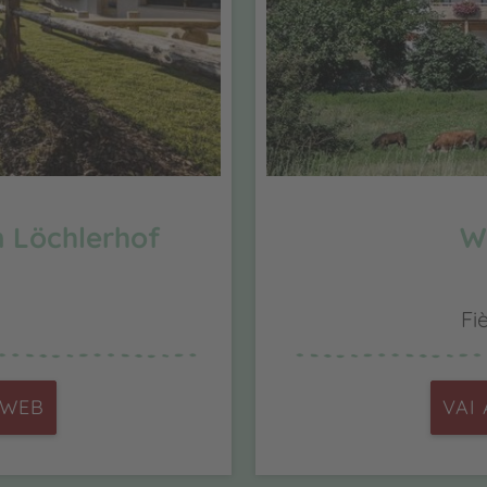
 Löchlerhof
W
Fiè
 WEB
VAI