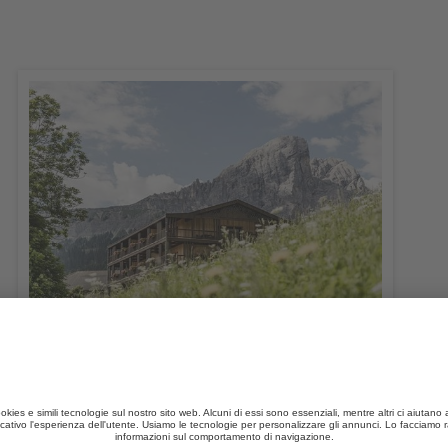
Fornellahof
CIN +