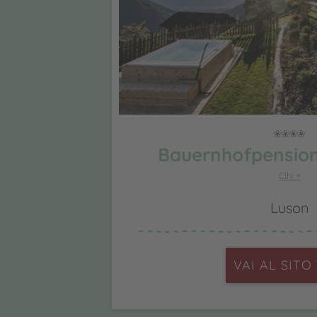
Bauernhofpension
CIN +
Luson
VAI AL SITO