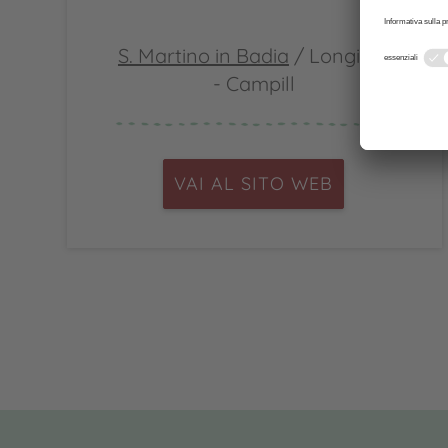
S. Martino in Badia
/ Longiarù
- Campill
VAI AL SITO WEB