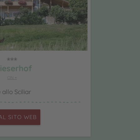
ieserhof
CIN +
 allo Sciliar
 AL SITO WEB