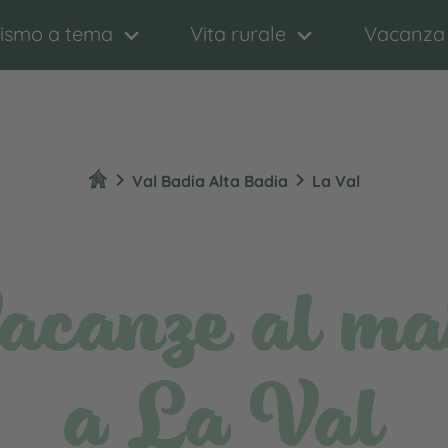
rismo a tema
Vita rurale
Vacanza
chevron_right
chevron_right
Val Badia Alta Badia
La Val
acanze al ma
a La Val