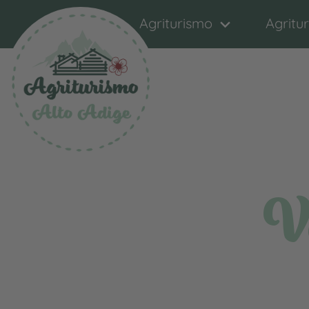
Agriturismo
Agritu
V