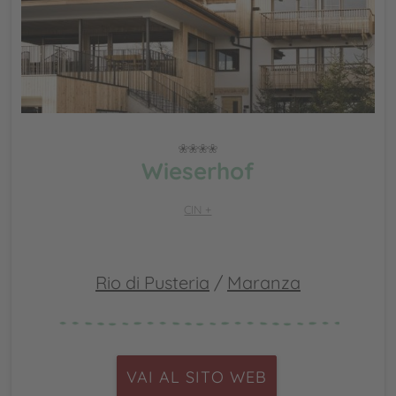
Wieserhof
CIN +
Rio di Pusteria
/
Maranza
VAI AL SITO WEB