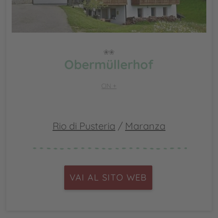
Obermüllerhof
CIN +
Rio di Pusteria
/
Maranza
VAI AL SITO WEB