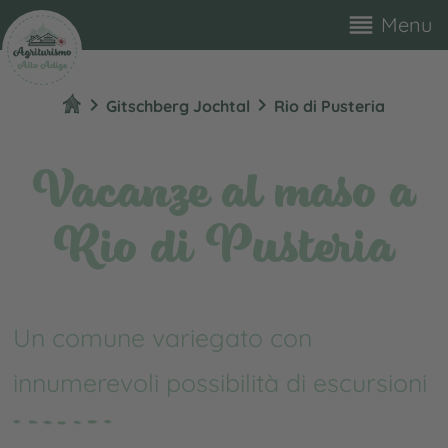
reorder
Menu
chevron_right
chevron_right
Gitschberg Jochtal
Rio di Pusteria
Vacanze al maso a
Rio di Pusteria
Un comune variegato con
innumerevoli possibilità di escursioni