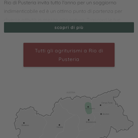
Rio di Pusteria invita tutto l'anno per un soggiorno
indimenticabile ed è un ottimo punto di partenza per
diverse attività in mezzo alla natura. Trascorri le tue
scopri di più
vacanze al maso a Rio di Pusteria
in Alto Adige e lasciati
impressionare dal paesaggio unico. Ti aspettano
innumerevoli possibilità di escursioni, per esempio alle
Tutti gli agriturismi a Rio di
malghe tradizionali o alle cime delle montagne
Pusteria
circostanti. In inverno invece puoi esplorare le piste del
vicino comprensorio sciistico Gitschberg-Jochtal. Vai in
slitta o con le ciaspole o fai lo sci di fondo per scoprire i
bellissimi dintorni. Nel centro del comune invece si
trovano tanti edifici storici, come i magnifici palazzi, le
cappelle o la fortezza “Chiusa di Rio Pusteria”, che oggi
spesso ospita eventi culturali.