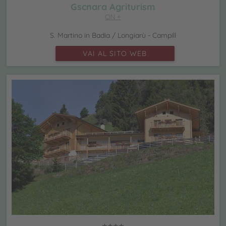
Gscnara Agriturism
CIN +
S. Martino in Badia / Longiarù - Campill
VAI AL SITO WEB