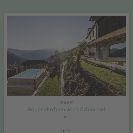
Bauernhofpension Löchlerhof
CIN +
Luson