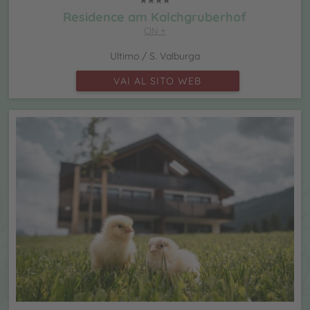
Residence am Kalchgruberhof
CIN +
Ultimo / S. Valburga
VAI AL SITO WEB