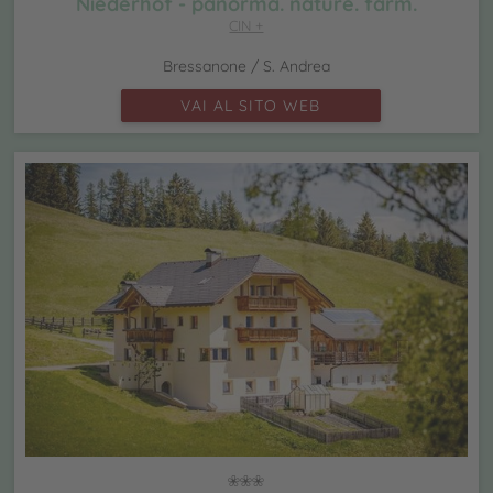
Niederhof - panorma. nature. farm.
CIN +
Bressanone / S. Andrea
VAI AL SITO WEB